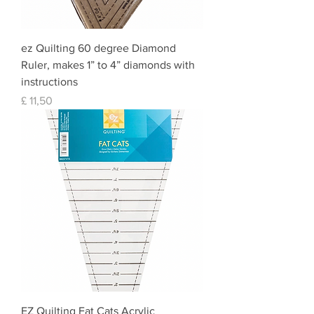
ez Quilting 60 degree Diamond
Ruler, makes 1” to 4” diamonds with
instructions
Prijs
£ 11,50
EZ Quilting Fat Cats Acrylic