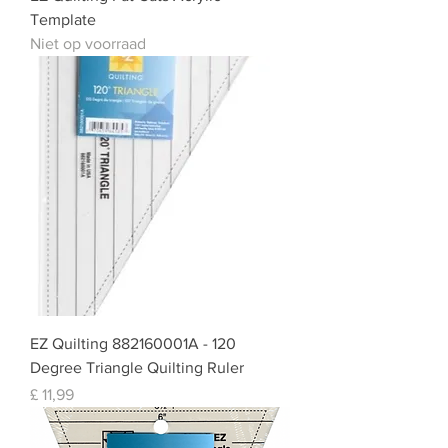
Template
Niet op voorraad
EZ Quilting 882160001A - 120
Degree Triangle Quilting Ruler
Prijs
£ 11,99