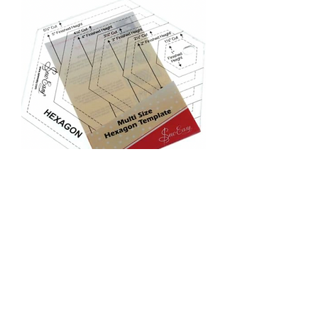
Sew Easy - Multi Size Hexagon
Template
Niet op voorraad